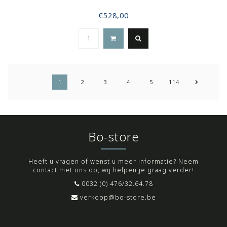
€528,00
1
2
3
4
5
114
Bo-store
Heeft u vragen of wenst u meer informatie? Neem
contact met ons op, wij helpen je graag verder!
0032 (0) 476/32.64.78
verkoop@bo-store.be