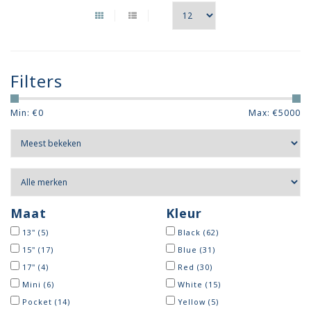
Filters
Min: €
0
Max: €
5000
Maat
Kleur
13"
(5)
Black
(62)
15"
(17)
Blue
(31)
17"
(4)
Red
(30)
Mini
(6)
White
(15)
Pocket
(14)
Yellow
(5)