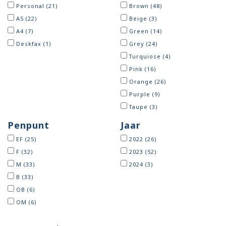
Personal
(21)
Brown
(48)
A5
(22)
Beige
(3)
A4
(7)
Green
(14)
Deskfax
(1)
Grey
(24)
Turquiose
(4)
Pink
(16)
Orange
(26)
Purple
(9)
Taupe
(3)
Penpunt
Jaar
EF
(25)
2022
(26)
F
(32)
2023
(52)
M
(33)
2024
(3)
B
(33)
OB
(6)
OM
(6)