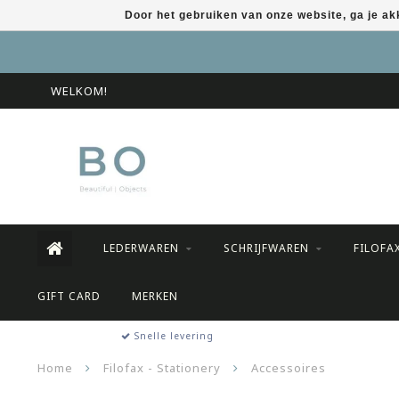
Door het gebruiken van onze website, ga je a
WELKOM!
LEDERWAREN
SCHRIJFWAREN
FILOFA
GIFT CARD
MERKEN
Snelle levering
Home
Filofax - Stationery
Accessoires