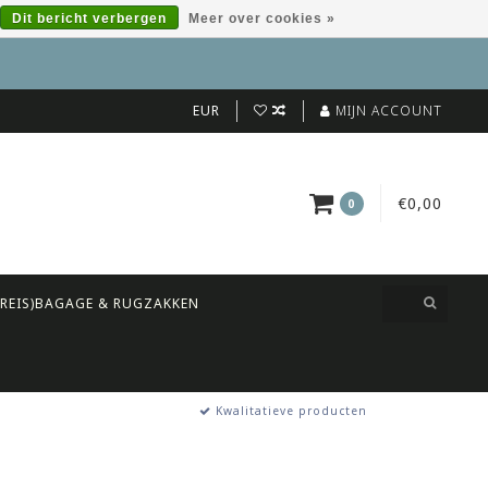
Dit bericht verbergen
Meer over cookies »
EUR
MIJN ACCOUNT
€0,00
0
(REIS)BAGAGE & RUGZAKKEN
Kwalitatieve producten