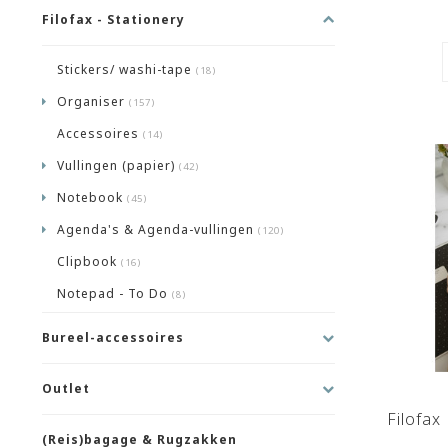
Filofax - Stationery
Stickers/ washi-tape
(18)
Organiser
(157)
Accessoires
(14)
Vullingen (papier)
(42)
Notebook
(45)
Agenda's & Agenda-vullingen
(120)
Clipbook
(16)
Notepad - To Do
(8)
Bureel-accessoires
Outlet
Filofax
(Reis)bagage & Rugzakken