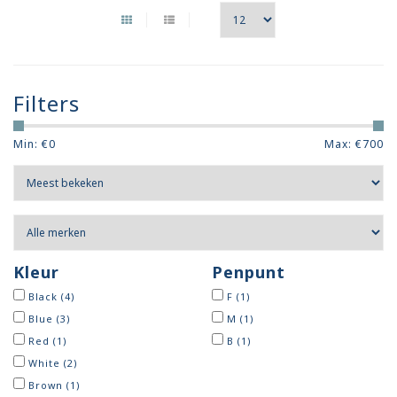
Filters
Min: €
0
Max: €
700
Kleur
Penpunt
Black
(4)
F
(1)
Blue
(3)
M
(1)
Red
(1)
B
(1)
White
(2)
Brown
(1)