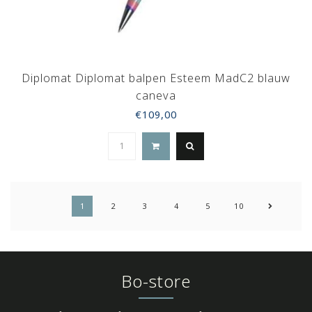
Diplomat Diplomat balpen Esteem MadC2 blauw
caneva
€109,00
1
2
3
4
5
10
Bo-store