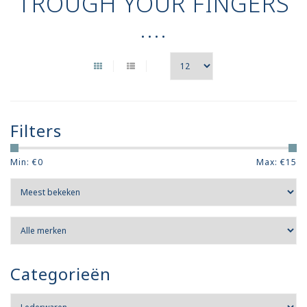
TROUGH YOUR FINGERS
....
Filters
Min: €
0
Max: €
15
Categorieën