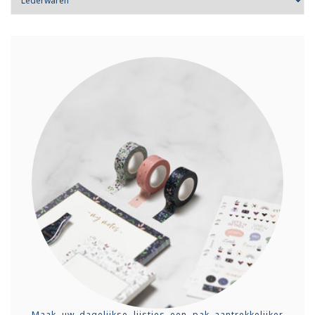
Maak uw dagelijkse lijstjes een pak aantrekkelijker