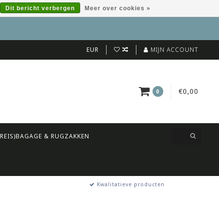
Dit bericht verbergen
Meer over cookies »
EUR
MIJN ACCOUNT
€0,00
0
(REIS)BAGAGE & RUGZAKKEN
Kwalitatieve producten