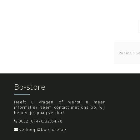
Pagina 1 v
Bo-store
Heeft u vragen of wenst u meer
informatie? Neem contact met ons op, wij
helpen je graag verder!
0032 (0) 476/32.64.78
verkoop@bo-store.be