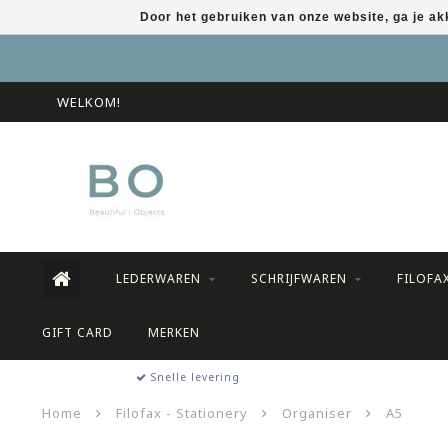
Door het gebruiken van onze website, ga je a
WELKOM!
LEDERWAREN
SCHRIJFWAREN
FILOFA
GIFT CARD
MERKEN
Snelle levering
Home
Filofax - Stationery
Organiser
A5