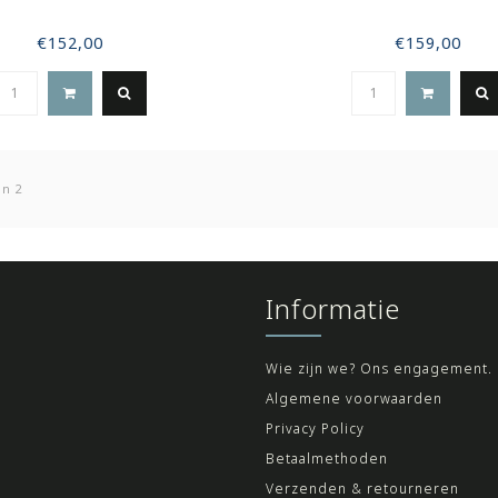
€152,00
€159,00
an 2
Informatie
Wie zijn we? Ons engagement.
Algemene voorwaarden
Privacy Policy
Betaalmethoden
Verzenden & retourneren