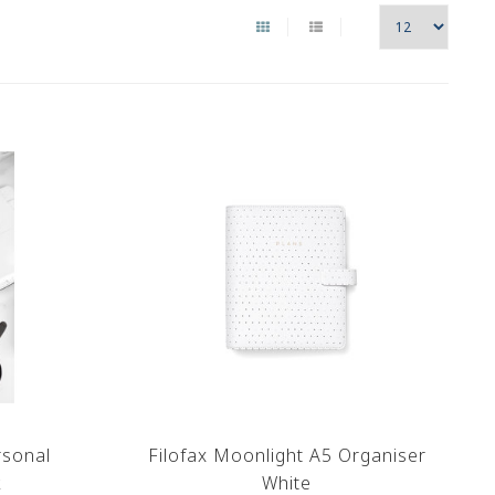
rsonal
Filofax Moonlight A5 Organiser
k
White