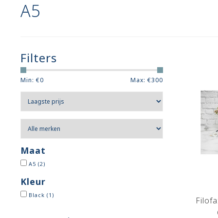
A5
Filters
Min: €
0
Max: €
300
Maat
A5
(2)
Kleur
Black
(1)
Filof