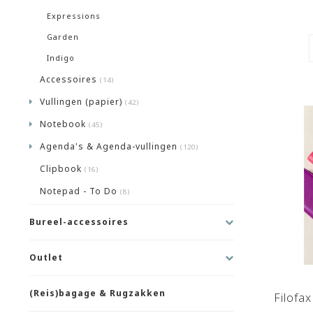
Expressions
Garden
Indigo
Accessoires
(14)
Vullingen (papier)
(42)
Notebook
(45)
Agenda's & Agenda-vullingen
(120)
Clipbook
(16)
Notepad - To Do
(8)
Bureel-accessoires
Outlet
(Reis)bagage & Rugzakken
Filofa