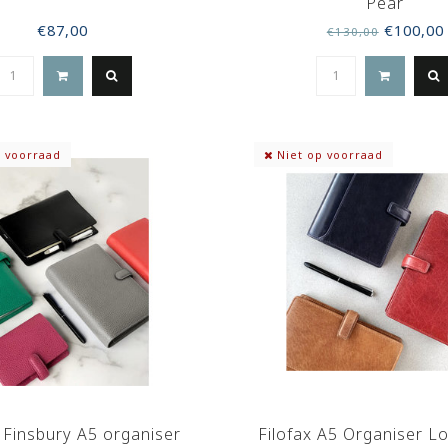
Pear
€87,00
€100,00
€130,00
 voorraad
Niet op voorraad
x Finsbury A5 organiser
Filofax A5 Organiser 