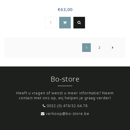
€63,00
1
2
Bo-store
Heeft u vragen of wenst u meer informatie? Neem
contact met ons op, wij helpen je graag verder!
0032 (0) 476/32.64.78
verkoop@bo-store.be