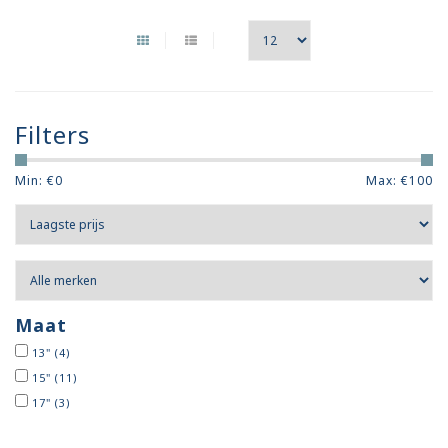
Filters
Min: €
0
Max: €
100
Maat
13"
(4)
15"
(11)
17"
(3)