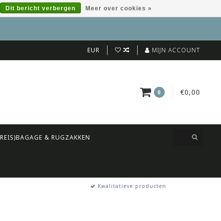
Dit bericht verbergen
Meer over cookies »
EUR
MIJN ACCOUNT
€0,00
0
(REIS)BAGAGE & RUGZAKKEN
Kwalitatieve producten