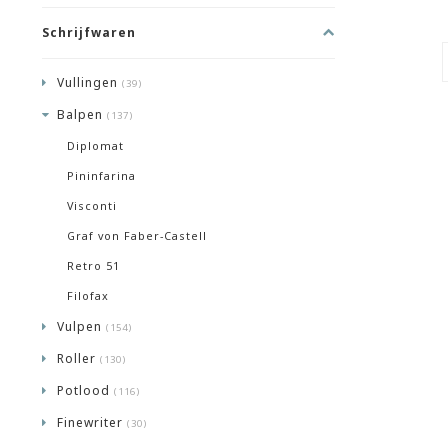
Schrijfwaren
Vullingen
(39)
Balpen
(137)
Diplomat
Pininfarina
Visconti
Graf von Faber-Castell
Retro 51
Filofax
Vulpen
(154)
Roller
(130)
Potlood
(116)
Finewriter
(30)