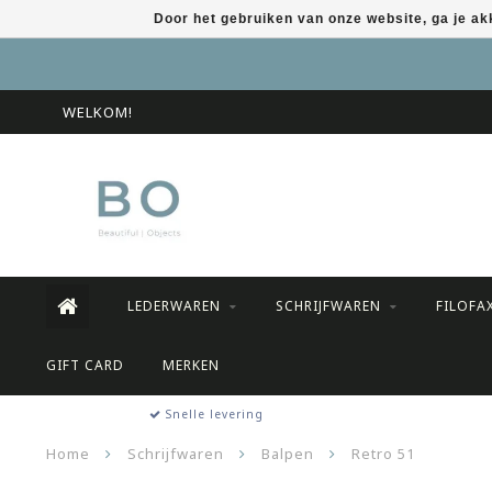
Door het gebruiken van onze website, ga je a
WELKOM!
LEDERWAREN
SCHRIJFWAREN
FILOFA
GIFT CARD
MERKEN
Snelle levering
Home
Schrijfwaren
Balpen
Retro 51