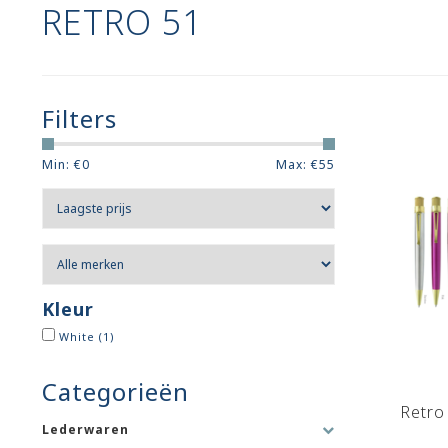
RETRO 51
Filters
Min: €
0
Max: €
55
Kleur
White
(1)
Categorieën
Retro
Lederwaren