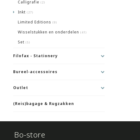
Calligrafie
(2)
Inkt
(27)
Limited Editions
(9)
Wisselstukken en onderdelen
(41)
Set
(5)
Filofax - Stationery
Bureel-accessoires
Outlet
(Reis)bagage & Rugzakken
Bo-store