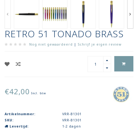
RETRO 51 TONADO BRASS
Nog niet gewaardeerd
|
Schrijf je eigen review
€42,00
Incl. btw
Artikelnummer:
VRR-B1301
SKU:
VRR-B1301
Levertijd:
1-2 dagen