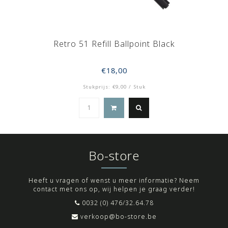
Retro 51 Refill Ballpoint Black
€18,00
Stukprijs: €9,00 / Stuk
Bo-store
Heeft u vragen of wenst u meer informatie? Neem
contact met ons op, wij helpen je graag verder!
0032 (0) 476/32.64.78
verkoop@bo-store.be