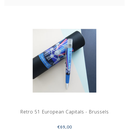
worden.
De vulpotloden hebben stevige 1,15mm vulling met
een groot schrijfcomfort. Elk potlood wordt geleverd
met extra vullingen (12 stuks) en extra gommetjes.
Niet onbelangrijk is de mooie, retro verpakking:
zowel mooi om als cadeau te geven om in de winkel
te plaatsen.
Retro 51 European Capitals - Brussels
€69,00