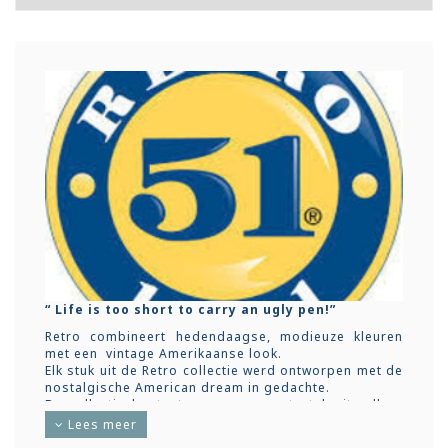
“ Life is too short to carry an ugly pen!”
Retro combineert hedendaagse, modieuze kleuren
met een vintage Amerikaanse look.
Elk stuk uit de Retro collectie werd ontworpen met de
nostalgische American dream in gedachte.
De collectie bestaat voor een groot stuk uit rollers
met een draaimechanisme die probleemloos naar
Lees meer
een balpen (met Easy flow vulling) kan omgevormd