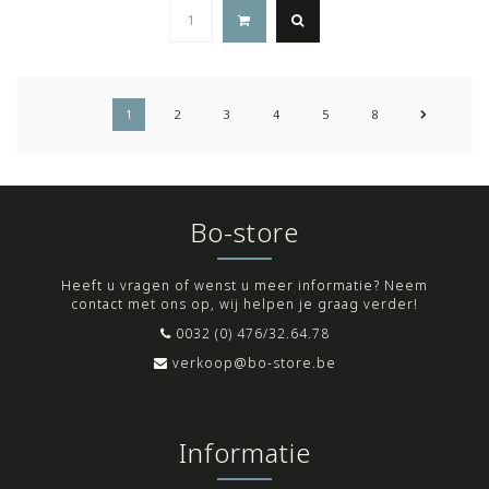
1
2
3
4
5
8
Bo-store
Heeft u vragen of wenst u meer informatie? Neem
contact met ons op, wij helpen je graag verder!
0032 (0) 476/32.64.78
verkoop@bo-store.be
Informatie