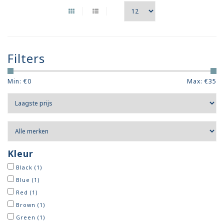
Filters
Min: €
0
Max: €
35
Kleur
Black
(1)
Blue
(1)
Red
(1)
Brown
(1)
Green
(1)