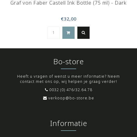
Graf von Faber Castell Ink Bottle (75 ml) - Dark
€32,00
Bo-store
Heeft u vragen of wenst u meer informatie? Neem
contact met ons op, wij helpen je graag verder!
0032 (0) 476/32.64.78
verkoop@bo-store.be
Informatie