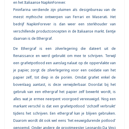
en het Italiaanse NapkinForever.
Pininfarina verdiende zijn pluimen als designbureau van de
meest mythische ontwerpen van Ferrari en Maserati. Het
bedrijf NapkinForever is dan weer een sterkhouder van
verschillende productconcepten in de Italiaanse markt. Eentje
daarvan is de Ethergraf.
De Ethergraf is een zilverlegering die dateert uit de
Renaissance en werd gebruikt om mee te schrijven. Terwijl
een grafietpotlood een aanslag nalaat op de oppervlakte van
je papier, zorgt de zilverlegering voor een oxidatie van het
papier zelf, tot diep in de poriën. Omdat grafiet enkel de
bovenlaag aantast, is deze verwijderbaar. Doordat bij het
gebruik van een ethergraf het papier zelf bewerkt wordt, is
alles wat je ermee neerpent voorgoed vereeuwigd. Nog een
markant verschil is dat een grafietpotlood 'zichzelf verbruikt'
tijdens het schrijven. Een ethergraf kan je blijven gebruiken.
Daarom wordt dit ook wel eens 'het eeuwigdurende potlood'
genoemd. Onder andere de grootmeester Leonardo Da Vinci