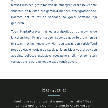
himself was een grote fan van de ethergraf. Al zijn bekendste
schetsen en teksten zijn gemaakt met een ethergrafpotlood.
Daarom dat ze tot op vandaag zo goed bewaard zijn
gebleven.
Toen NapkinForever het ethergrafpotlood opnieuw wilde
lanceren, heeft Pininfarina geen seconde getwijfeld om hen bij
te staan met hun knowhow. Het resultaat is een verbluffend
potlood dat je nooit in de steek zal laten. Maar vooral ook een
absolute collectie exclusieve eyecatchers, elk met een sterk
verhaal, die je bureau net die extra touch geven.
Bo-store
Heeft u vragen of wenst u meer informatie? Neem
contact met ons op, wij helpen je graag verder!