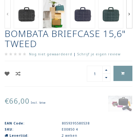
BOMBATA BRIEFCASE 15,6"
TWEED
Nog niet gewaardeerd
|
Schrijf je eigen review
€66,00
Incl. btw
EAN Code:
8059395580538
SKU:
E00850 4
Levertijd:
2 weken