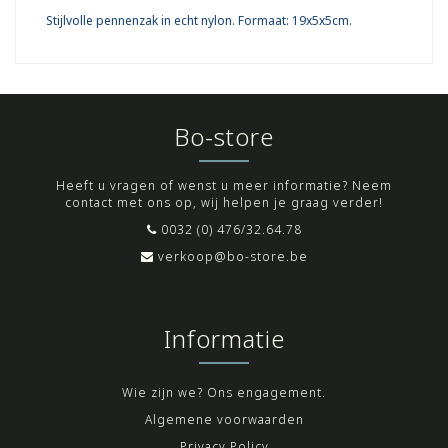
Stijlvolle pennenzak in echt nylon. Formaat: 19x5x5cm.
Bo-store
Heeft u vragen of wenst u meer informatie? Neem
contact met ons op, wij helpen je graag verder!
0032 (0) 476/32.64.78
verkoop@bo-store.be
Informatie
Wie zijn we? Ons engagement.
Algemene voorwaarden
Privacy Policy