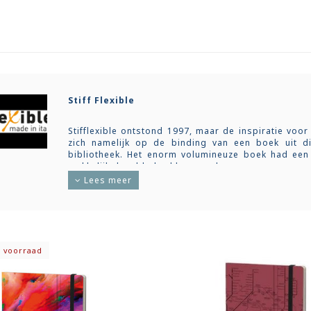
Stiff Flexible
Stifflexible ontstond 1997, maar de inspiratie voo
zich namelijk op de binding van een boek uit die
bibliotheek. Het enorm volumineuze boek had een
makkelijk doorbladerd kon worden.
Lees meer
En zo geschiede: de Stifflexible is een notebo
strategisch geplaatste rillingen, toch nog makkel
binnenkant is nagedacht: de met een elastiek sluit
papier naargelang de verkoop ervan in de markt (75
achteraan nog plaats voor enkele uitscheurbare pag
 voorraad
De Stifflexible komt in een grote variëteit aan kleur