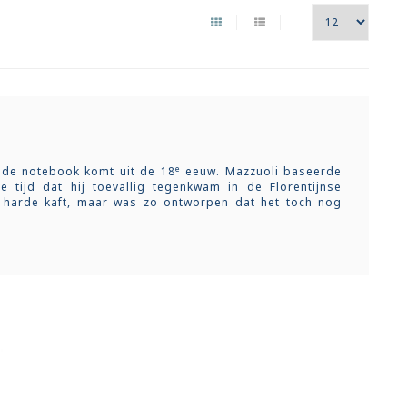
e
r de notebook komt uit de 18
eeuw. Mazzuoli baseerde
 tijd dat hij toevallig tegenkwam in de Florentijnse
 harde kaft, maar was zo ontworpen dat het toch nog
ok met een harde, beschermende kaft die, door twee
ijk geplooid en doorbladerd kan worden. En ook over de
ende notebook bevat pagina’s gelijnd, blanco en geruit
% gelijnd, 15% blanco en 10% geruit). Ten slotte is er
ina’s en een handige enveloppe voor bvb visitekaartjes.
en en trendy motiefjes.