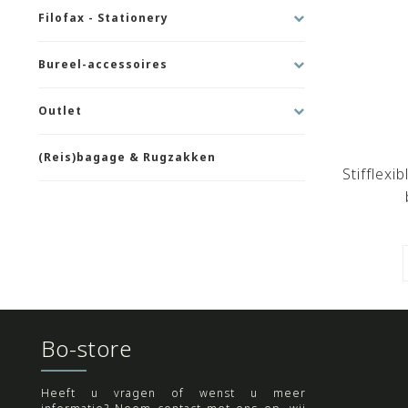
Filofax - Stationery
Bureel-accessoires
Outlet
(Reis)bagage & Rugzakken
Stifflexi
Bo-store
Heeft u vragen of wenst u meer