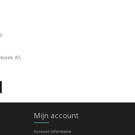
tieboek A5
Mijn account
Account informatie