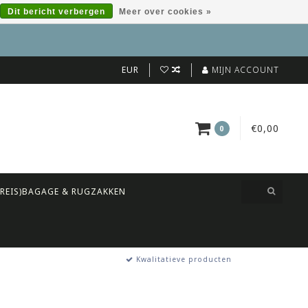
Dit bericht verbergen
Meer over cookies »
EUR
MIJN ACCOUNT
€0,00
0
(REIS)BAGAGE & RUGZAKKEN
Kwalitatieve producten