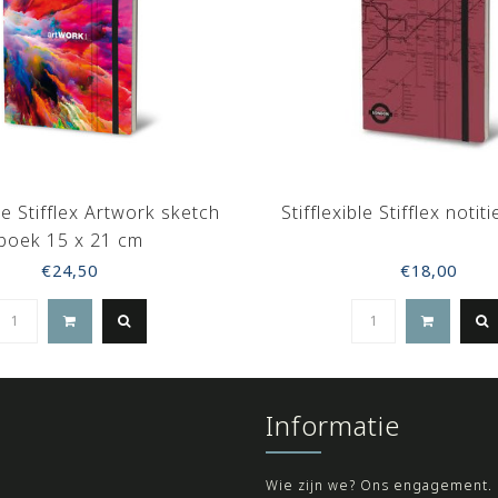
ble Stifflex Artwork sketch
Stifflexible Stifflex noti
boek 15 x 21 cm
€24,50
€18,00
Informatie
Wie zijn we? Ons engagement.