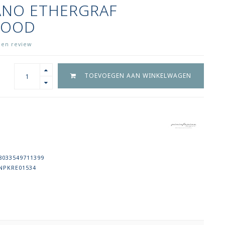
ANO ETHERGRAF
WOOD
igen review
TOEVOEGEN AAN WINKELWAGEN
8033549711399
NPKRE01534