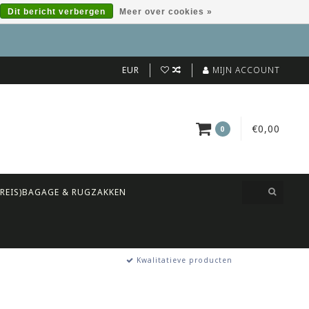
Dit bericht verbergen
Meer over cookies »
EUR
MIJN ACCOUNT
€0,00
0
(REIS)BAGAGE & RUGZAKKEN
Kwalitatieve producten