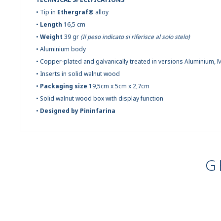
• Tip in
Ethergraf®
alloy
•
Length
16,5 cm
•
Weight
39 gr
(Il peso indicato si riferisce al solo stelo)
• Aluminium body
• Copper-plated and galvanically treated in versions Aluminium, M
• Inserts in solid walnut wood
•
Packaging size
19,5cm x 5cm x 2,7cm
• Solid walnut wood box with display function
•
Designed by Pininfarina
G