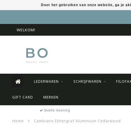
Door het gebruiken van onze website, ga je a
WELKOM!
LEDERWAREN
SCHRIJFWAREN
FILOFA
GIFT CARD
MERKEN
Snelle levering
Home
Cambiano Ethergraf Aluminium Cedarwood