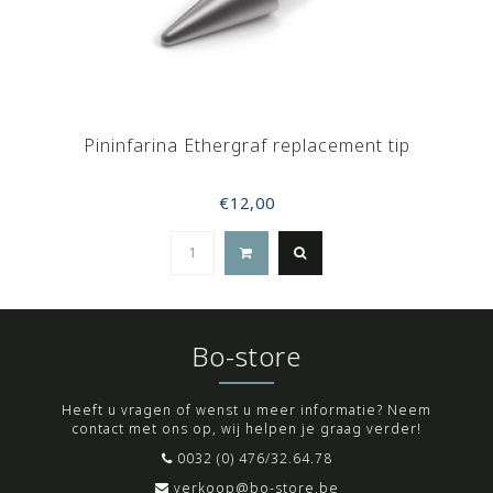
Pininfarina Ethergraf replacement tip
€12,00
Bo-store
Heeft u vragen of wenst u meer informatie? Neem
contact met ons op, wij helpen je graag verder!
0032 (0) 476/32.64.78
verkoop@bo-store.be