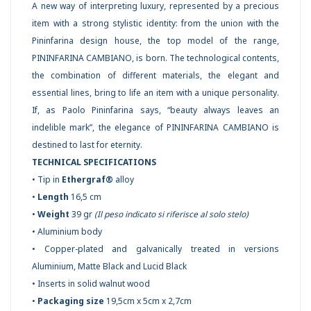
A new way of interpreting luxury, represented by a precious
item with a strong stylistic identity: from the union with the
Pininfarina design house, the top model of the range,
PININFARINA CAMBIANO, is born. The technological contents,
the combination of different materials, the elegant and
essential lines, bring to life an item with a unique personality.
If, as Paolo Pininfarina says, “beauty always leaves an
indelible mark”, the elegance of PININFARINA CAMBIANO is
destined to last for eternity.
TECHNICAL SPECIFICATIONS
• Tip in
Ethergraf®
alloy
•
Length
16,5 cm
•
Weight
39 gr
(Il peso indicato si riferisce al solo stelo)
• Aluminium body
• Copper-plated and galvanically treated in versions
Aluminium, Matte Black and Lucid Black
• Inserts in solid walnut wood
•
Packaging size
19,5cm x 5cm x 2,7cm