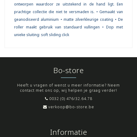
ontworpen waardoor ze uitstekend in de hand ligt. Een
prachtige collectie die niet te versmaden is. • Gemaakt van
geanodiseerd aluminium • matte zilverkleurige coating • De
roller maakt gebruik van standaard vullingen • Dop met
unieke sluiting: soft sliding click
Bo-store
Heeft u vragen of wenst u meer informatie? Neem
contact met ons op, wij helpen je graag verder!
0032 (0) 476/32.64.78
verkoop@bo-store.be
Informatie