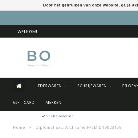
Door het gebruiken van onze website, ga je a
WELKOM!
LEDERWAREN
SCHRIJFWAREN
FILOFA
GIFT CARD
MERKEN
Snelle levering
Home
Diplomat Exc. A Chrome FP/M D10023158