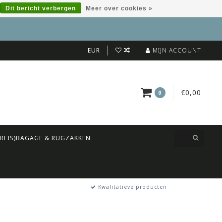
Dit bericht verbergen
Meer over cookies »
EUR
MIJN ACCOUNT
€0,00
0
(REIS)BAGAGE & RUGZAKKEN
Kwalitatieve producten