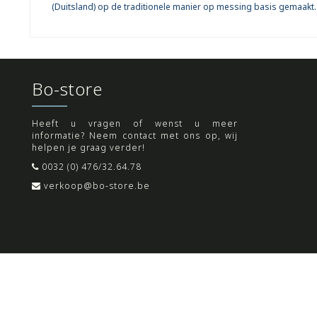
(Duitsland) op de traditionele manier op messing basis gemaakt.
Bo-store
Heeft u vragen of wenst u meer
informatie? Neem contact met ons op, wij
helpen je graag verder!
0032 (0) 476/32.64.78
verkoop@bo-store.be