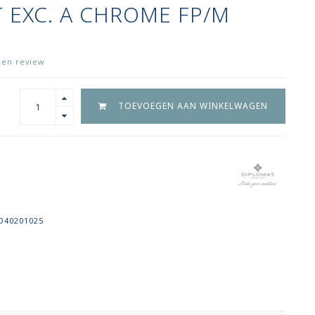
 EXC. A CHROME FP/M
igen review
TOEVOEGEN AAN WINKELWAGEN
D40201025