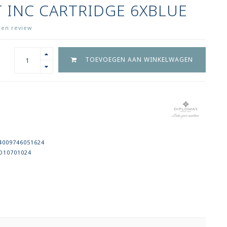
 INC CARTRIDGE 6XBLUE
igen review
TOEVOEGEN AAN WINKELWAGEN
4009746051624
D10701024