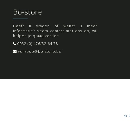
Bo-store
Heeft u vragen of wenst u meer
informatie? Neem contact met ons op, wij
helpen je graag verder!
0032 (0) 476/32.64.78
verkoop@bo-store.be
© C