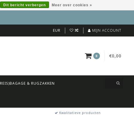
Dit bericht verbergen
Meer over cookies »
EUR
MIJN ACCOUNT
€0,00
0
(REIS)BAGAGE & RUGZAKKEN
Kwalitatieve producten