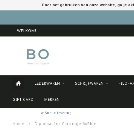
Door het gebruiken van onze website, ga je a
WELKOM!
LEDERWAREN
SCHRIJFWAREN
FILOFA
GIFT CARD
MERKEN
Snelle levering
Home
Diplomat Inc Cartridge 6xBlue