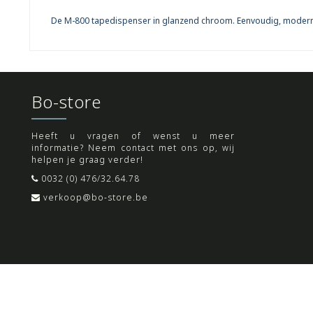
De M-800 tapedispenser in glanzend chroom. Eenvoudig, modern e
Bo-store
Heeft u vragen of wenst u meer
informatie? Neem contact met ons op, wij
helpen je graag verder!
0032 (0) 476/32.64.78
verkoop@bo-store.be