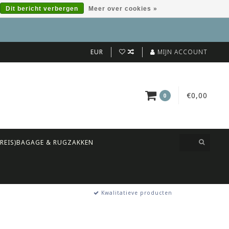
Dit bericht verbergen
Meer over cookies »
EUR
MIJN ACCOUNT
€0,00
0
(REIS)BAGAGE & RUGZAKKEN
Kwalitatieve producten