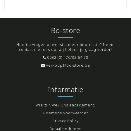
Bo-store
Heeft u vragen of wenst u meer informatie? Neem
contact met ons op, wij helpen je graag verder!
0032 (0) 476/32.64.78
verkoop@bo-store.be
Informatie
Wie zijn we? Ons engagement.
Algemene voorwaarden
Privacy Policy
Betaalmethoden