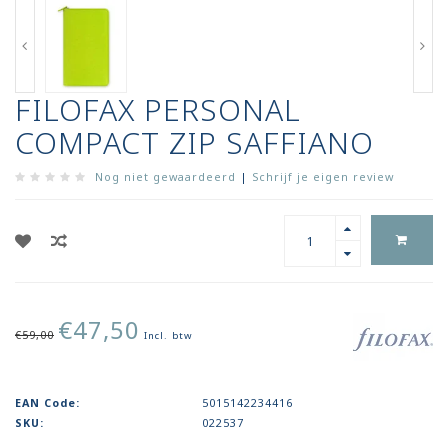
FILOFAX PERSONAL
COMPACT ZIP SAFFIANO
Nog niet gewaardeerd
|
Schrijf je eigen review
€47,50
€59,00
Incl. btw
EAN Code:
5015142234416
SKU:
022537