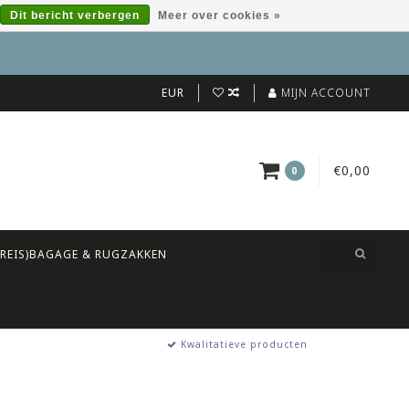
Dit bericht verbergen
Meer over cookies »
EUR
MIJN ACCOUNT
€0,00
0
(REIS)BAGAGE & RUGZAKKEN
Kwalitatieve producten