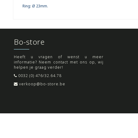
Ring: Ø 23mm.
Bo-store
Heeft u vragen of wenst u meer
informatie? Neem contact met ons op, wij
helpen je graag verder!
0032 (0) 476/32.64.78
verkoop@bo-store.be