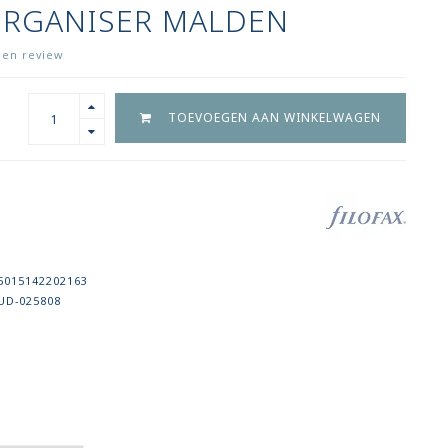
ORGANISER MALDEN
igen review
TOEVOEGEN AAN WINKELWAGEN
5015142202163
UD-025808