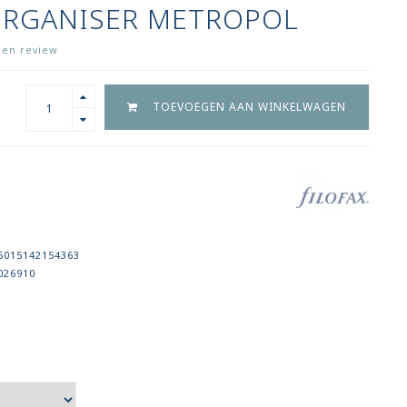
ORGANISER METROPOL
igen review
TOEVOEGEN AAN WINKELWAGEN
5015142154363
026910