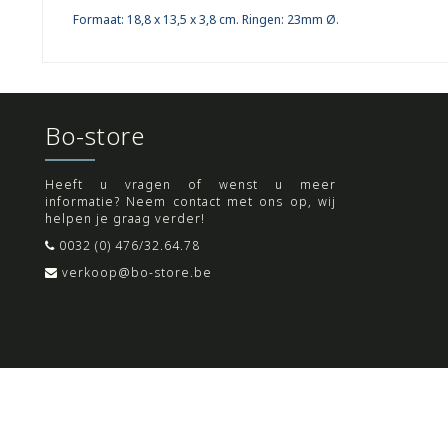
Formaat: 18,8 x 13,5 x 3,8 cm. Ringen: 23mm Ø.
Bo-store
Heeft u vragen of wenst u meer
informatie? Neem contact met ons op, wij
helpen je graag verder!
0032 (0) 476/32.64.78
verkoop@bo-store.be