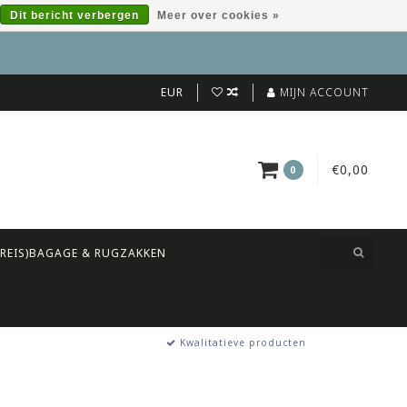
Dit bericht verbergen
Meer over cookies »
EUR
MIJN ACCOUNT
€0,00
0
(REIS)BAGAGE & RUGZAKKEN
Kwalitatieve producten