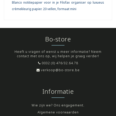
Blanco notitiepapier voor in je Filofax organiser op luxueus
crèmekleurig papier. 20 vellen, formaat mini
Bo-store
Heeft u vragen of wenst u meer informatie? Neem
contact met ons op, wij helpen je graag verder!
0032 (0) 476/32.64.78
verkoop@bo-store.be
Informatie
Wie zijn we? Ons engagement.
Algemene voorwaarden