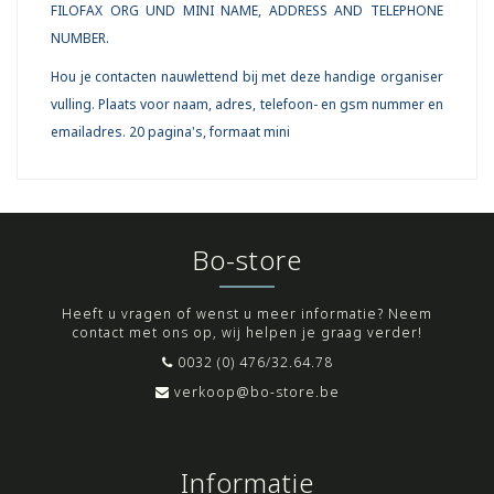
FILOFAX ORG UND MINI NAME, ADDRESS AND TELEPHONE
NUMBER.
Hou je contacten nauwlettend bij met deze handige organiser
vulling. Plaats voor naam, adres, telefoon- en gsm nummer en
emailadres. 20 pagina's, formaat mini
Bo-store
Heeft u vragen of wenst u meer informatie? Neem
contact met ons op, wij helpen je graag verder!
0032 (0) 476/32.64.78
verkoop@bo-store.be
Informatie