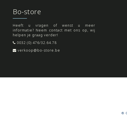
Bo-store
Heeft u vragen of wenst u meer
informatie? Neem contact met ons op, wij
helpen je graag verder!
0032 (0) 476/32.64.78
verkoop@bo-store.be
© C