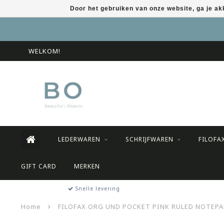
Door het gebruiken van onze website, ga je a
WELKOM!
LEDERWAREN
SCHRIJFWAREN
FILOFA
GIFT CARD
MERKEN
Snelle levering
Home
FILOFAX ORG UND POCKET PINK RULED NOTEP