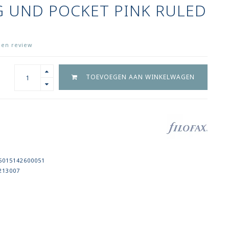
G UND POCKET PINK RULED
igen review
TOEVOEGEN AAN WINKELWAGEN
5015142600051
213007