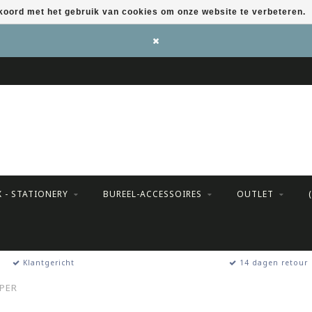
kkoord met het gebruik van cookies om onze website te verbeteren.
X - STATIONERY
BUREEL-ACCESSOIRES
OUTLET
Klantgericht
14 dagen retour
APER