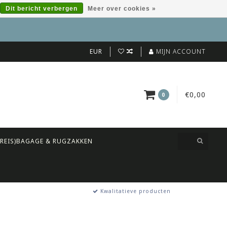
Dit bericht verbergen
Meer over cookies »
EUR
MIJN ACCOUNT
€0,00
0
(REIS)BAGAGE & RUGZAKKEN
Kwalitatieve producten