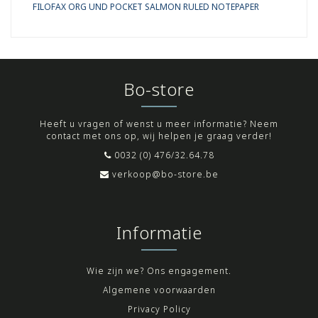
FILOFAX ORG UND POCKET SALMON RULED NOTEPAPER
Bo-store
Heeft u vragen of wenst u meer informatie? Neem
contact met ons op, wij helpen je graag verder!
0032 (0) 476/32.64.78
verkoop@bo-store.be
Informatie
Wie zijn we? Ons engagement.
Algemene voorwaarden
Privacy Policy