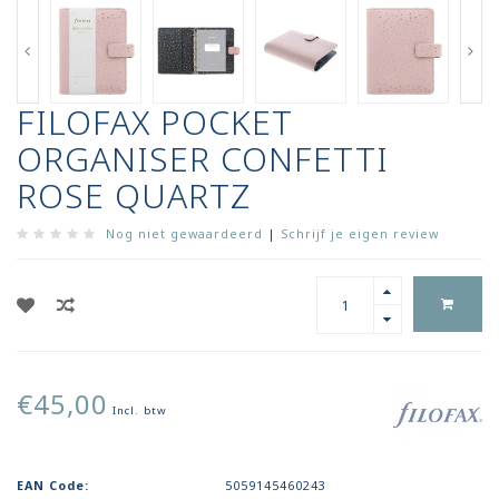
FILOFAX POCKET
ORGANISER CONFETTI
ROSE QUARTZ
Nog niet gewaardeerd
|
Schrijf je eigen review
€45,00
Incl. btw
EAN Code:
5059145460243