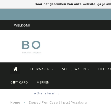
Door het gebruiken van onze website, ga je a
WELKOM!
LEDERWAREN
SCHRIJFWAREN
FILOFA
GIFT CARD
MERKEN
Snelle levering
Home
Zipped Pen Case (1 pcs) Yozakura