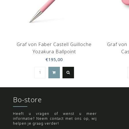
Graf von Faber Castell Guilloche
Graf von 
Yozakura Ballpoint
Cas
€195,00
Bo-store
Heeft u vragen of wenst u meer
informatie? Neem contact met ons op, wij
helpen je graag verder!