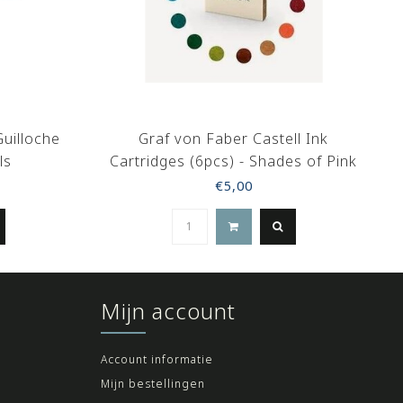
Guilloche
Graf von Faber Castell Ink
ls
Cartridges (6pcs) - Shades of Pink
€5,00
Mijn account
Account informatie
Mijn bestellingen