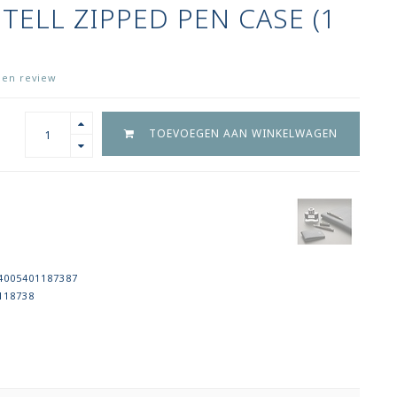
TELL ZIPPED PEN CASE (1
igen review
TOEVOEGEN AAN WINKELWAGEN
4005401187387
118738