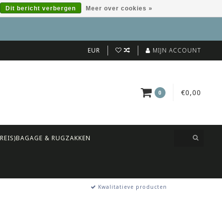
Dit bericht verbergen
Meer over cookies »
EUR
MIJN ACCOUNT
€0,00
0
(REIS)BAGAGE & RUGZAKKEN
Kwalitatieve producten