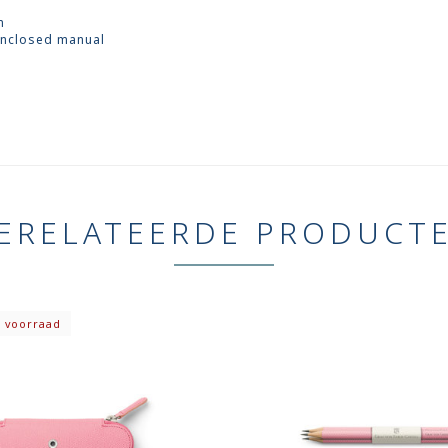
m
 enclosed manual
ERELATEERDE PRODUCT
 voorraad