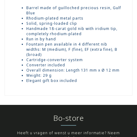
Barrel made of guilloched precious resin, Gulf
Blue
Rhodium-plated metal parts
Solid, spring-loaded clip
Handmade 18-carat gold nib with iridium tip,
completely rhodium-plated
Run in by hand
Fountain pen available in 4 different nib
widths: M (medium), F (fine), EF (extra fine), B
(broad)
Cartridge-converter system
Converter included
Overall dimension: Length 131 mm x Ø 12 mm
Weight: 29 g
Elegant gift box included
Bo-store
Heeft u vragen of wenst u meer informatie? Neem