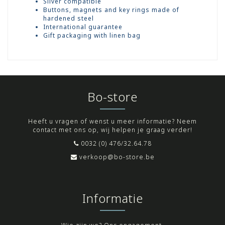
Silver compatible
Buttons, magnets and key rings made of
hardened steel
International guarantee
Gift packaging with linen bag
Bo-store
Heeft u vragen of wenst u meer informatie? Neem
contact met ons op, wij helpen je graag verder!
0032 (0) 476/32.64.78
verkoop@bo-store.be
Informatie