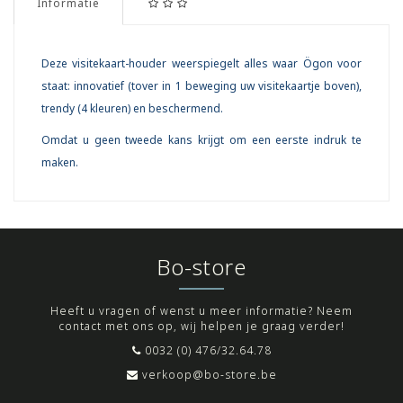
Informatie
Deze visitekaart-houder weerspiegelt alles waar Ögon voor
staat: innovatief (tover in 1 beweging uw visitekaartje boven),
trendy (4 kleuren) en beschermend.
Omdat u geen tweede kans krijgt om een eerste indruk te
maken.
Bo-store
Heeft u vragen of wenst u meer informatie? Neem
contact met ons op, wij helpen je graag verder!
0032 (0) 476/32.64.78
verkoop@bo-store.be