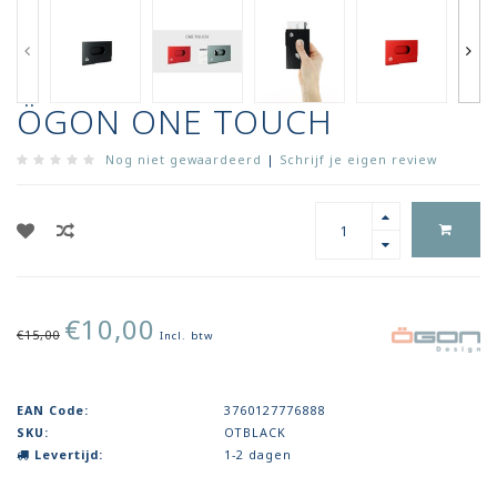
ÖGON ONE TOUCH
Nog niet gewaardeerd
|
Schrijf je eigen review
€10,00
€15,00
Incl. btw
EAN Code:
3760127776888
SKU:
OTBLACK
Levertijd:
1-2 dagen