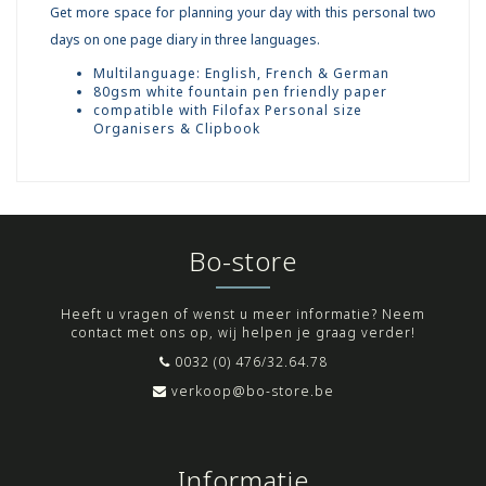
Get more space for planning your day with this personal two
days on one page diary in three languages.
Multilanguage: English, French & German
80gsm white fountain pen friendly paper
compatible with Filofax Personal size
Organisers & Clipbook
Bo-store
Heeft u vragen of wenst u meer informatie? Neem
contact met ons op, wij helpen je graag verder!
0032 (0) 476/32.64.78
verkoop@bo-store.be
Informatie