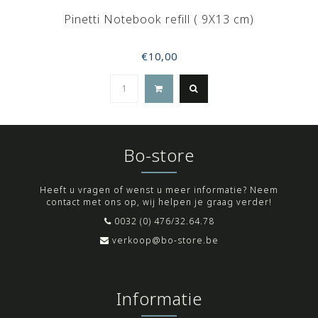
Pinetti Notebook refill ( 9X13 cm)
€10,00
Bo-store
Heeft u vragen of wenst u meer informatie? Neem
contact met ons op, wij helpen je graag verder!
0032 (0) 476/32.64.78
verkoop@bo-store.be
Informatie