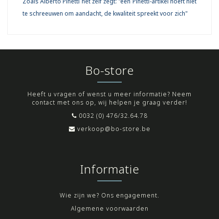
Zoals Alberto Pinetti het zelf zegt: "een Pinetti-artikel hoeft niet
te schreeuwen om aandacht, de kwaliteit spreekt voor zich"
Bo-store
Heeft u vragen of wenst u meer informatie? Neem
contact met ons op, wij helpen je graag verder!
0032 (0) 476/32.64.78
verkoop@bo-store.be
Informatie
Wie zijn we? Ons engagement.
Algemene voorwaarden