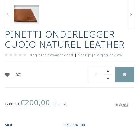
PINETTI ONDERLEGGER
CUOIO NATUREL LEATHER
Nog niet gewaardeerd
|
Schrijf je eigen review
€200,00
€280,00
Incl. btw
SKU:
315.058/008