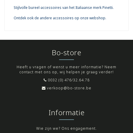
Stijlvolle bureel-accessoires van het Italiaanse merk Pinetti.
Ontdek ook de andere accessoires op onze webshop.
Bo-store
Heeft u vragen of wenst u meer informatie? Neem
contact met ons op, wij helpen je graag verder!
0032 (0) 476/32.64.78
verkoop@bo-store.be
Informatie
Wie zijn we? Ons engagement.