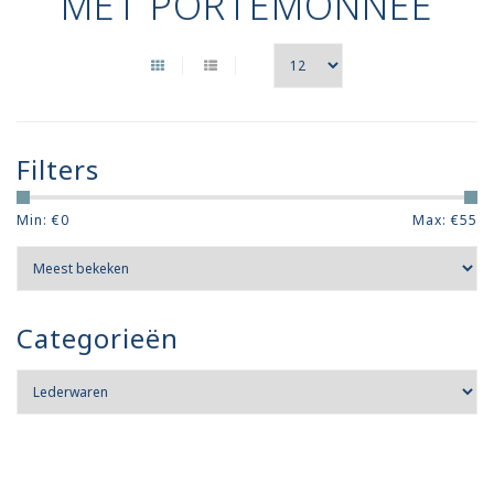
MET PORTEMONNEE
Filters
Min: €
0
Max: €
55
Categorieën