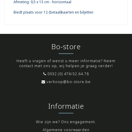
Afmeting: 9,5 x 13 cm - horizontaal
Biedt plaats voor 12 (betaal)kaarten en biljetten
Bo-store
Heeft u vragen of wenst u meer informatie? Neem
contact met ons op, wij helpen je graag verder!
0032 (0) 476/32.64.78
verkoop@bo-store.be
Informatie
Wie zijn we? Ons engagement.
Algemene voorwaarden