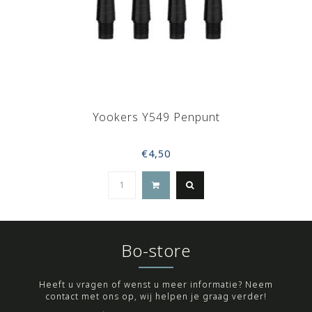
Yookers Y549 Penpunt
€4,50
Bo-store
Heeft u vragen of wenst u meer informatie? Neem
contact met ons op, wij helpen je graag verder!