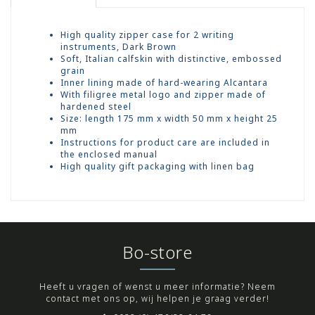
High quality zipper case for 2 writing
instruments, Dark Brown
Soft, Italian calfskin with distinctive, embossed
grain
Inner lining made of hard-wearing Alcantara
With filigree metal logo and zipper made of
hardened steel
Size: length 175 mm x width 50 mm x height 25
mm
Instructions for product care are included in
the enclosed manual
High quality gift packaging with linen bag
Bo-store
Heeft u vragen of wenst u meer informatie? Neem
contact met ons op, wij helpen je graag verder!