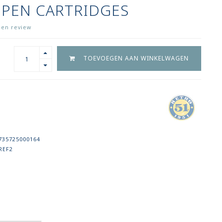
 PEN CARTRIDGES
igen review
TOEVOEGEN AAN WINKELWAGEN
735725000164
REF2