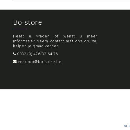
Bo-store
Heeft u vragen of wenst u meer
informatie? Neem contact met ons op, wij
helpen je graag verder!
0032 (0) 476/32.64.78
verkoop@bo-store.be
© C