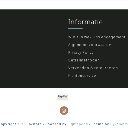
Informatie
Wie zijn we? Ons engagement.
Algemene voorwaarden
Privacy Policy
Betaalmethoden
Verzenden & retourneren
Klantenservice
opyright 2026 Bo-store - Powered by
Lightspeed
- Theme by
Dyvelopm