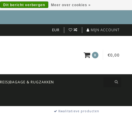
Dit bericht verbergen
Meer over cookies »
EUR
MIJN ACCOUNT
€0,00
0
(REIS)BAGAGE & RUGZAKKEN
Kwalitatieve producten