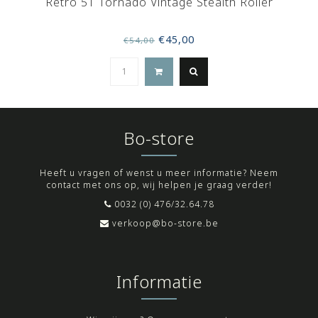
Retro 51 Tornado Vintage Stealth Roller
€45,00
€54,00
Bo-store
Heeft u vragen of wenst u meer informatie? Neem
contact met ons op, wij helpen je graag verder!
0032 (0) 476/32.64.78
verkoop@bo-store.be
Informatie