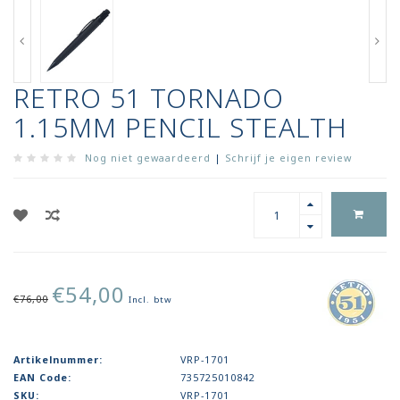
RETRO 51 TORNADO
1.15MM PENCIL STEALTH
Nog niet gewaardeerd
|
Schrijf je eigen review
€54,00
€76,00
Incl. btw
Artikelnummer:
VRP-1701
EAN Code:
735725010842
SKU:
VRP-1701