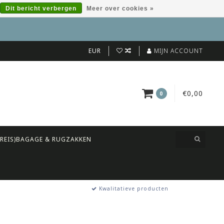
Dit bericht verbergen
Meer over cookies »
EUR
MIJN ACCOUNT
€0,00
0
(REIS)BAGAGE & RUGZAKKEN
Kwalitatieve producten