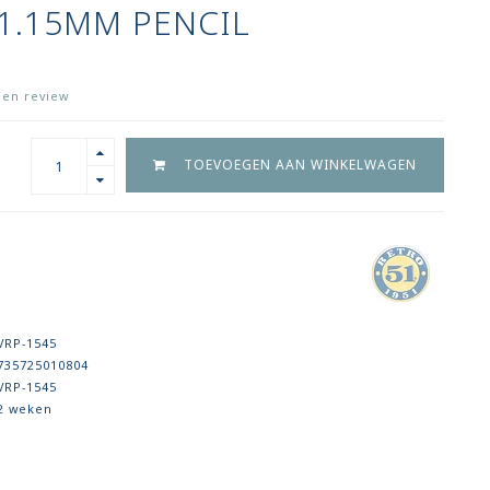
1.15MM PENCIL
igen review
TOEVOEGEN AAN WINKELWAGEN
VRP-1545
735725010804
VRP-1545
2 weken