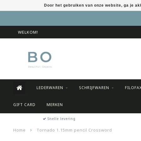
Door het gebruiken van onze website, ga je a
WELKOM!
LEDERWAREN
SCHRIJFWAREN
FILOFA
GIFT CARD
MERKEN
Snelle levering
Home
Tornado 1.15mm pencil Crossword