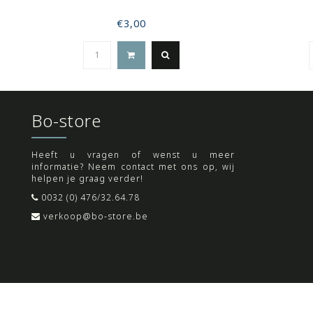
€3,00
Bo-store
Heeft u vragen of wenst u meer
informatie? Neem contact met ons op, wij
helpen je graag verder!
0032 (0) 476/32.64.78
verkoop@bo-store.be